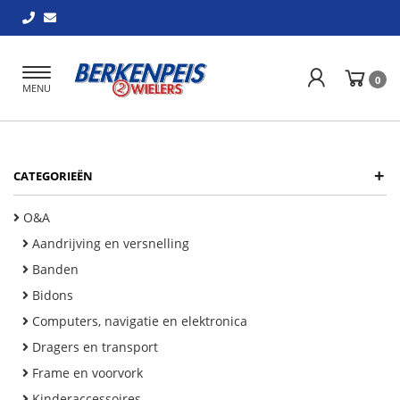
Toggle
0
MENU
navigation
+
CATEGORIEËN
O&A
Aandrijving en versnelling
Banden
Bidons
Computers, navigatie en elektronica
Dragers en transport
Frame en voorvork
Kinderaccessoires