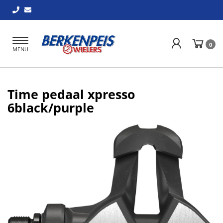
Toggle
0
MENU
navigation
Time pedaal xpresso
6black/purple