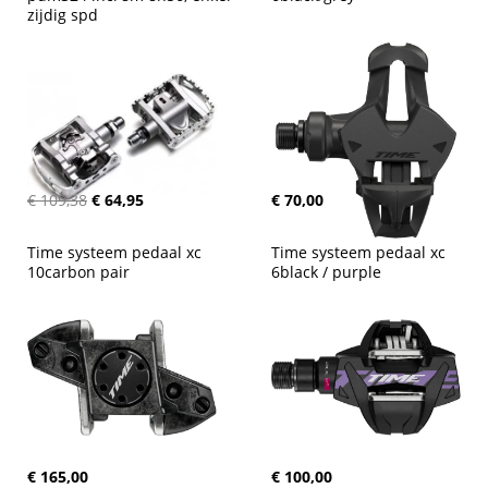
zijdig spd
€ 109,38
€ 64,95
€ 70,00
Time systeem pedaal xc 
Time systeem pedaal xc 
10carbon pair
6black / purple
€ 165,00
€ 100,00