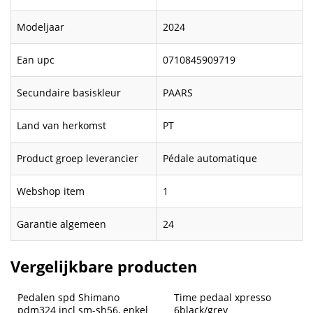
Modeljaar
2024
Ean upc
0710845909719
Secundaire basiskleur
PAARS
Land van herkomst
PT
Product groep leverancier
Pédale automatique
Webshop item
1
Garantie algemeen
24
Vergelijkbare producten
Pedalen spd Shimano 
Time pedaal xpresso 
pdm324 incl sm-sh56, enkel 
6black/grey