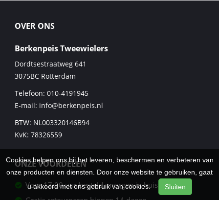
OVER ONS
Berkenpeis Tweewielers
Dordtsestraatweg 641
3075BC
Rotterdam
Telefoon:
010-4191945
E-mail:
info@berkenpeis.nl
BTW: NL003320146B94
KvK: 78326559
Cookies helpen ons bij het leveren, beschermen en verbeteren van
ONZE VOORDELEN
onze producten en diensten. Door onze website te gebruiken, gaat
Voor 17:00 uur besteld, morgen in huis
u akkoord met ons gebruik van cookies.
Sluiten
Gratis retourneren binnen 14 dagen
Veilig betalen met iDeal