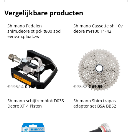
Vergelijkbare producten
Shimano Pedalen 
Shimano Cassette sh 10v 
shim.deore xt pd- t800 spd 
deore m4100 11-42
eenv.m.plaat.zw
€ 195,14
€ 192,98
€ 78,32
€ 69,99
Shimano schijfremblok D03S 
Shimano Shim trapas 
Deore XT 4 Piston
adapter set BSA BB52