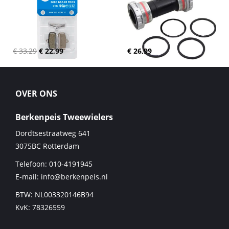
€ 33,29
€ 22,99
€ 26,99
OVER ONS
Berkenpeis Tweewielers
Dordtsestraatweg 641
3075BC
Rotterdam
Telefoon:
010-4191945
E-mail:
info@berkenpeis.nl
BTW: NL003320146B94
KvK: 78326559