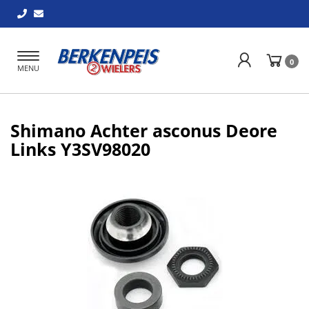
Toggle
0
MENU
navigation
Shimano Achter asconus Deore
Links Y3SV98020