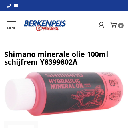
Toggle
0
MENU
navigation
Shimano minerale olie 100ml
schijfrem Y8399802A