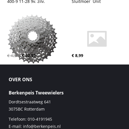
400-9 11-28 9v. zilv.
Sluitmoer  Unit
€ 42,90
€ 32,99
€ 8,99
OVER ONS
Berkenpeis Tweewielers
Dordtsestraatweg 641
3075BC
Rotterdam
Telefoon:
010-4191945
E-mail:
info@berkenpeis.nl