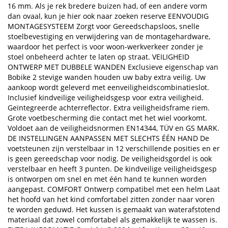
16 mm. Als je rek bredere buizen had, of een andere vorm
dan ovaal, kun je hier ook naar zoeken reserve EENVOUDIG
MONTAGESYSTEEM Zorgt voor Gereedschapsloos, snelle
stoelbevestiging en verwijdering van de montagehardware,
waardoor het perfect is voor woon-werkverkeer zonder je
stoel onbeheerd achter te laten op straat. VEILIGHEID
ONTWERP MET DUBBELE WANDEN Exclusieve eigenschap van
Bobike 2 stevige wanden houden uw baby extra veilig. Uw
aankoop wordt geleverd met eenveiligheidscombinatieslot.
Inclusief kindveilige veiligheidsgesp voor extra veiligheid.
Geïntegreerde achterreflector. Extra veiligheidsframe riem.
Grote voetbescherming die contact met het wiel voorkomt.
Voldoet aan de veiligheidsnormen EN14344, TÜV en GS MARK.
DE INSTELLINGEN AANPASSEN MET SLECHTS ÉÉN HAND De
voetsteunen zijn verstelbaar in 12 verschillende posities en er
is geen gereedschap voor nodig. De veiligheidsgordel is ook
verstelbaar en heeft 3 punten. De kindveilige veiligheidsgesp
is ontworpen om snel en met één hand te kunnen worden
aangepast. COMFORT Ontwerp compatibel met een helm Laat
het hoofd van het kind comfortabel zitten zonder naar voren
te worden geduwd. Het kussen is gemaakt van waterafstotend
materiaal dat zowel comfortabel als gemakkelijk te wassen is.