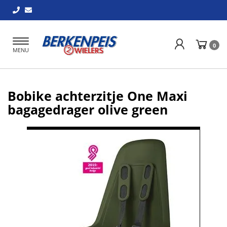
Toggle
0
MENU
navigation
Bobike achterzitje One Maxi
bagagedrager olive green