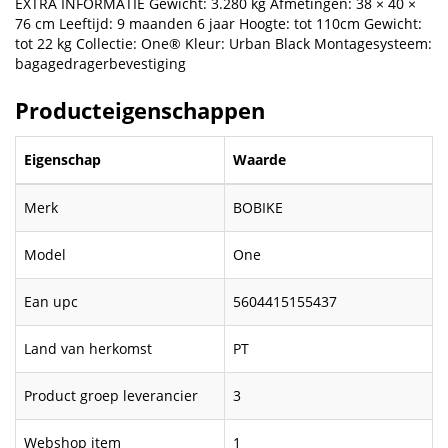
EXTRA INFORMATIE Gewicht: 3.280 kg Afmetingen: 38 × 40 ×
76 cm Leeftijd: 9 maanden 6 jaar Hoogte: tot 110cm Gewicht:
tot 22 kg Collectie: One® Kleur: Urban Black Montagesysteem:
bagagedragerbevestiging
Producteigenschappen
Eigenschap
Waarde
Merk
BOBIKE
Model
One
Ean upc
5604415155437
Land van herkomst
PT
Product groep leverancier
3
Webshop item
1