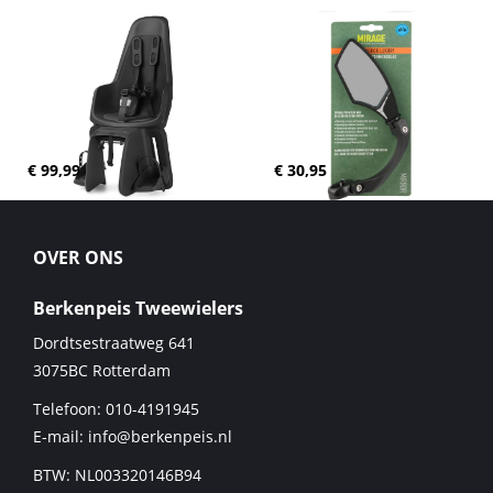
€ 99,99
€ 30,95
OVER ONS
Berkenpeis Tweewielers
Dordtsestraatweg 641
3075BC
Rotterdam
Telefoon:
010-4191945
E-mail:
info@berkenpeis.nl
BTW: NL003320146B94