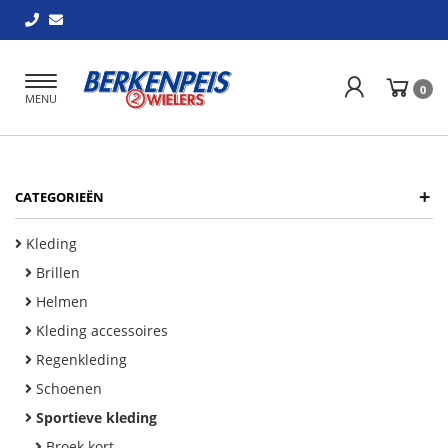
Toggle
0
MENU
navigation
+
CATEGORIEËN
Kleding
Brillen
Helmen
Kleding accessoires
Regenkleding
Schoenen
Sportieve kleding
Broek kort