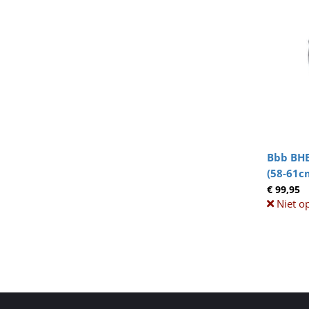
Bbb BHE
(58-61c
€ 99,95
Niet o