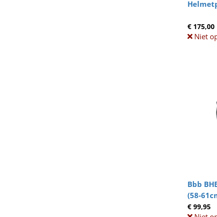
Helmetp
€ 175,00
Niet o
Bbb BHE
(58-61c
€ 99,95
Niet o