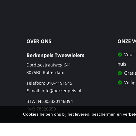
OVER ONS
ONZE 
Voor 
Berkenpeis Tweewielers
huis
Dordtsestraatweg 641
3075BC
Rotterdam
Grati
Veilig
Telefoon:
010-4191945
E-mail:
info@berkenpeis.nl
BTW: NL003320146B94
KvK: 78326559
Cookies helpen ons bij het leveren, beschermen en verbe