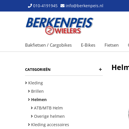
010-4191945
info@berkenpeis.nl
Bakfietsen / Cargobikes
E-Bikes
Fietsen
Hel
+
CATEGORIEËN
Kleding
Brillen
Helmen
ATB/MTB Helm
Overige helmen
Kleding accessoires