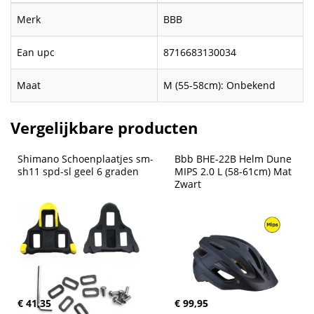
Merk
BBB
Ean upc
8716683130034
Maat
M (55-58cm): Onbekend
Vergelijkbare producten
Shimano Schoenplaatjes sm-
Bbb BHE-22B Helm Dune 
sh11 spd-sl geel 6 graden
MIPS 2.0 L (58-61cm) Mat 
Zwart
€ 41,35
€ 99,95