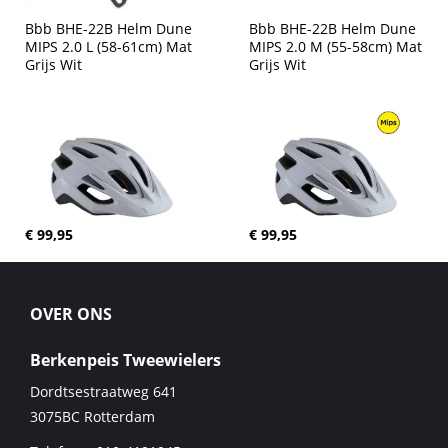
Bbb BHE-22B Helm Dune 
Bbb BHE-22B Helm Dune 
MIPS 2.0 L (58-61cm) Mat 
MIPS 2.0 M (55-58cm) Mat 
Grijs Wit
Grijs Wit
€ 99,95
€ 99,95
OVER ONS
Berkenpeis Tweewielers
Dordtsestraatweg 641
3075BC
Rotterdam