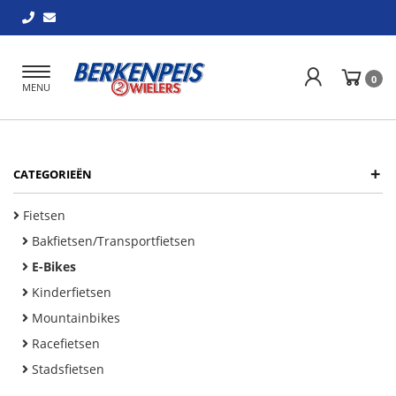
Toggle
0
MENU
navigation
+
CATEGORIEËN
Fietsen
Bakfietsen/Transportfietsen
E-Bikes
Kinderfietsen
Mountainbikes
Racefietsen
Stadsfietsen