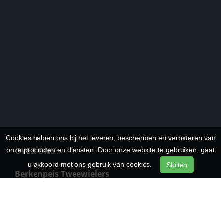
Cookies helpen ons bij het leveren, beschermen en verbeteren van
OVER ONS
onze producten en diensten. Door onze website te gebruiken, gaat
u akkoord met ons gebruik van cookies.
Sluiten
Berkenpeis Tweewielers
Dordtsestraatweg 641
3075BC
Rotterdam
Telefoon:
010-4191945