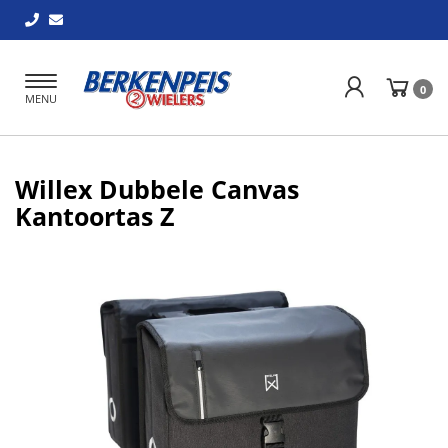
Toggle
0
MENU
navigation
Willex Dubbele Canvas
Kantoortas Z