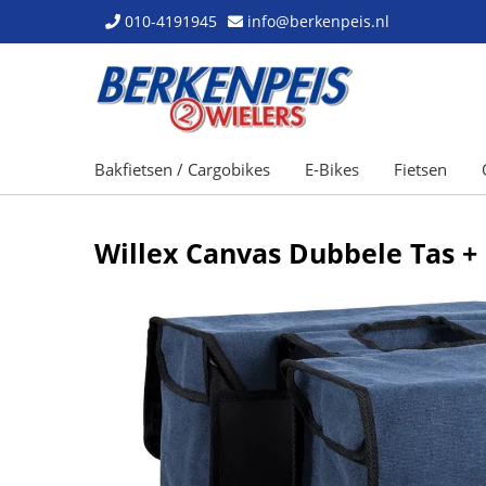
010-4191945
info@berkenpeis.nl
Bakfietsen / Cargobikes
E-Bikes
Fietsen
Willex Canvas Dubbele Tas 