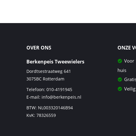
OVER ONS
ONZE 
Voor 
Berkenpeis Tweewielers
huis
Dordtsestraatweg 641
3075BC
Rotterdam
Grati
Veilig
Telefoon:
010-4191945
E-mail:
info@berkenpeis.nl
BTW: NL003320146B94
KvK: 78326559