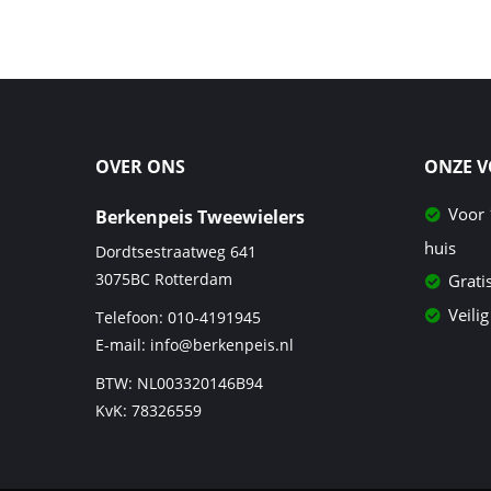
OVER ONS
ONZE 
Voor 
Berkenpeis Tweewielers
huis
Dordtsestraatweg 641
3075BC
Rotterdam
Grati
Veilig
Telefoon:
010-4191945
E-mail:
info@berkenpeis.nl
BTW: NL003320146B94
KvK: 78326559