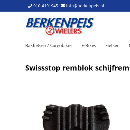
010-4191945
info@berkenpeis.nl
Bakfietsen / Cargobikes
E-Bikes
Fietsen
Swissstop remblok schijfrem