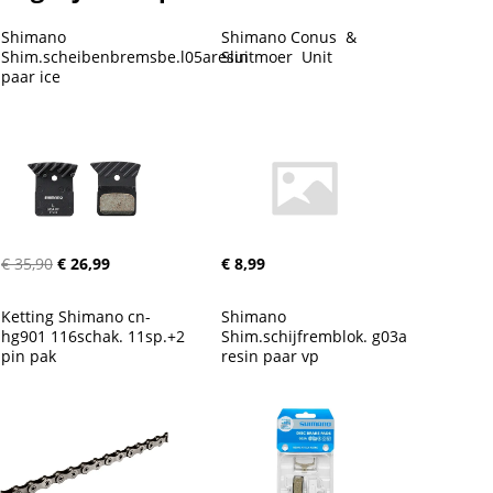
Shimano 
Shimano Conus  &  
Shim.scheibenbremsbe.l05aresin 
Sluitmoer  Unit
paar ice
€ 35,90
€ 26,99
€ 8,99
Ketting Shimano cn-
Shimano 
hg901 116schak. 11sp.+2 
Shim.schijfremblok. g03a 
pin pak
resin paar vp