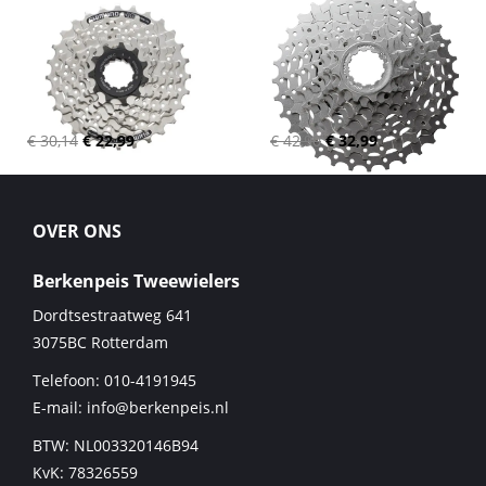
€ 30,14
€ 22,99
€ 42,90
€ 32,99
OVER ONS
Berkenpeis Tweewielers
Dordtsestraatweg 641
3075BC
Rotterdam
Telefoon:
010-4191945
E-mail:
info@berkenpeis.nl
BTW: NL003320146B94
KvK: 78326559