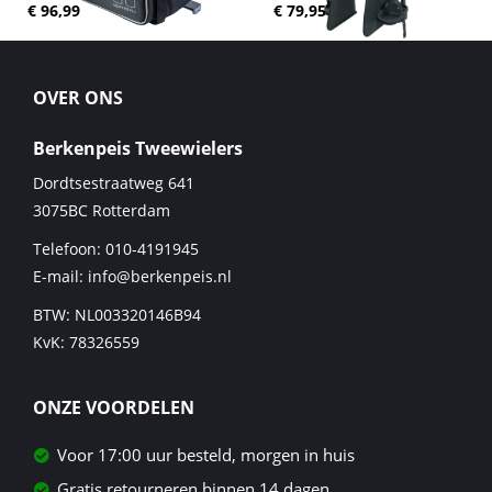
€ 96,99
€ 79,95
OVER ONS
Berkenpeis Tweewielers
Dordtsestraatweg 641
3075BC
Rotterdam
Telefoon:
010-4191945
E-mail:
info@berkenpeis.nl
BTW: NL003320146B94
KvK: 78326559
ONZE VOORDELEN
Voor 17:00 uur besteld, morgen in huis
Gratis retourneren binnen 14 dagen