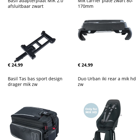
Basil adapterplaat MIK 2.0 
Mik carrier plate zwart 80-
afsluitbaar zwart
170mm
€ 24,99
€ 24,99
Basil Tas bas sport design 
Duo Urban iki rear a mik hd 
drager mik zw
zw