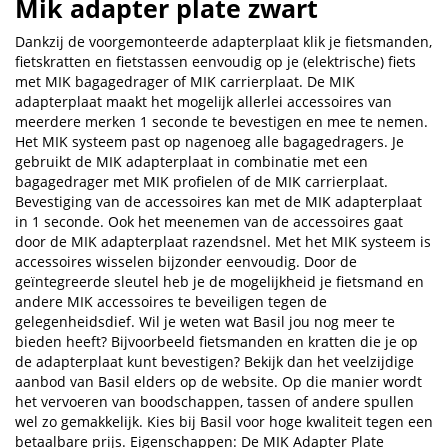
Mik adapter plate zwart
Dankzij de voorgemonteerde adapterplaat klik je fietsmanden,
fietskratten en fietstassen eenvoudig op je (elektrische) fiets
met MIK bagagedrager of MIK carrierplaat. De MIK
adapterplaat maakt het mogelijk allerlei accessoires van
meerdere merken 1 seconde te bevestigen en mee te nemen.
Het MIK systeem past op nagenoeg alle bagagedragers. Je
gebruikt de MIK adapterplaat in combinatie met een
bagagedrager met MIK profielen of de MIK carrierplaat.
Bevestiging van de accessoires kan met de MIK adapterplaat
in 1 seconde. Ook het meenemen van de accessoires gaat
door de MIK adapterplaat razendsnel. Met het MIK systeem is
accessoires wisselen bijzonder eenvoudig. Door de
geïntegreerde sleutel heb je de mogelijkheid je fietsmand en
andere MIK accessoires te beveiligen tegen de
gelegenheidsdief. Wil je weten wat Basil jou nog meer te
bieden heeft? Bijvoorbeeld fietsmanden en kratten die je op
de adapterplaat kunt bevestigen? Bekijk dan het veelzijdige
aanbod van Basil elders op de website. Op die manier wordt
het vervoeren van boodschappen, tassen of andere spullen
wel zo gemakkelijk. Kies bij Basil voor hoge kwaliteit tegen een
betaalbare prijs. Eigenschappen: De MIK Adapter Plate