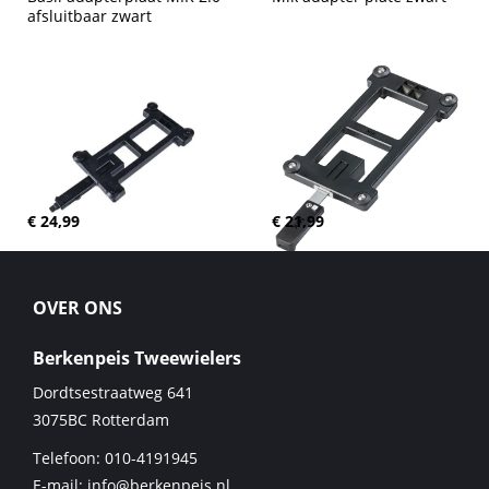
afsluitbaar zwart
€ 24,99
€ 21,99
OVER ONS
Berkenpeis Tweewielers
Dordtsestraatweg 641
3075BC
Rotterdam
Telefoon:
010-4191945
E-mail:
info@berkenpeis.nl