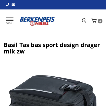
Toggle
0
MENU
navigation
Basil Tas bas sport design drager
mik zw