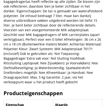
bagagedragertas heeft reflectie op alle zijden. De biezen zijn
ook reflecteren, daardoor ben je beter zichtbaar in het
donker. Eigenschappen: De tas is gemaakt van waterafstotend
polyester. De inhoud bedraagt 7 liter, maar kan dankzij
diverse uitbreidbare vakken uitgebreid worden tot liefst 15
liter. Je bent beter zichtbaar door de reflecterende details.
Voorzien van een voorgemonteerde MIK adapterplaat.
Geschikt voor MIK bagagedragers of MIK carrierplates (apart
verkrijgbaar). Perfect voor een E-bike! Afmetingen: 36 cm x 26
cm x 18 cm (Buitenwerkse maten) Model: Achtertas Materiaal:
Polyester Kleur: Zwart Systeem: MIK Adapterplaat 70171
(inclusief) Ook te gebruiken als: Nvt Toepassing:
Bagagedrager Extra vak voor: Nvt Sluiting hoofdvak:
Ritssluiting Laptopvak: Nee Zijvak(ken): Ja Voorvak(ken): Nee
Diefstalbeveiliging: Ja Waterbestendig: Spatwaterdicht
Snelbinders mogelijk: Nee Afneembaar: Ja Handvat: Nee
Draagcapaciteit: Max. 5 kg Garantie: 2 jaar, via het
verkooppunt waar u het product heeft gekocht
Producteigenschappen
Eigenschap
Waarde