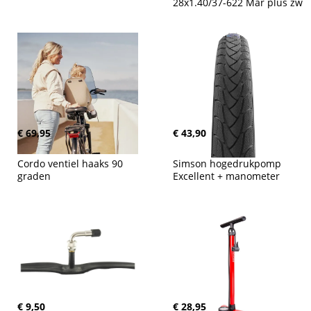
28x1.40/37-622 Mar plus zw
€ 69,95
€ 43,90
Cordo ventiel haaks 90 
Simson hogedrukpomp 
graden
Excellent + manometer
€ 9,50
€ 28,95