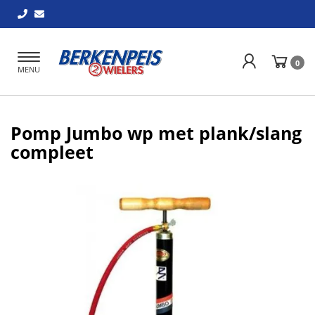
Toggle
0
MENU
navigation
Pomp Jumbo wp met plank/slang
compleet