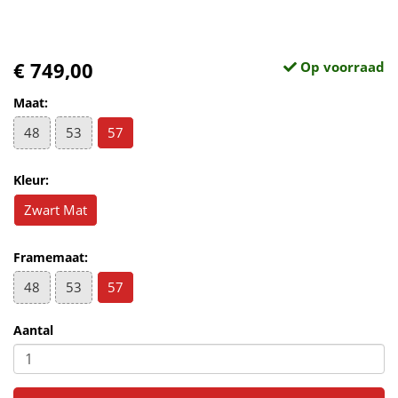
€ 749,00
Op voorraad
Maat:
48
53
57
Kleur:
Zwart Mat
Framemaat:
48
53
57
Aantal