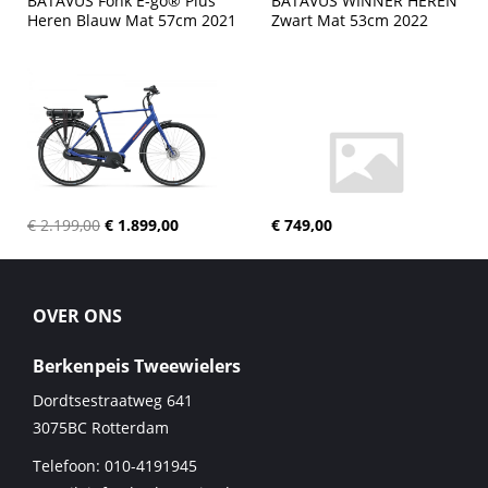
BATAVUS Fonk E-go® Plus 
BATAVUS WINNER HEREN 
Heren Blauw Mat 57cm 2021
Zwart Mat 53cm 2022
€ 2.199,00
€ 1.899,00
€ 749,00
OVER ONS
Berkenpeis Tweewielers
Dordtsestraatweg 641
3075BC
Rotterdam
Telefoon:
010-4191945