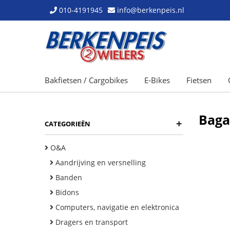
010-4191945
info@berkenpeis.nl
Bakfietsen / Cargobikes
E-Bikes
Fietsen
Baga
+
CATEGORIEËN
O&A
Aandrijving en versnelling
Banden
Bidons
Computers, navigatie en elektronica
Dragers en transport