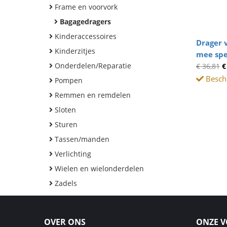
Frame en voorvork
Bagagedragers
Kinderaccessoires
Drager 
Kinderzitjes
mee spe
Onderdelen/Reparatie
Kipling
€ 36,81
€
Beschi
Pompen
Remmen en remdelen
Sloten
Sturen
Tassen/manden
Verlichting
Wielen en wielonderdelen
Zadels
OVER ONS
ONZE 