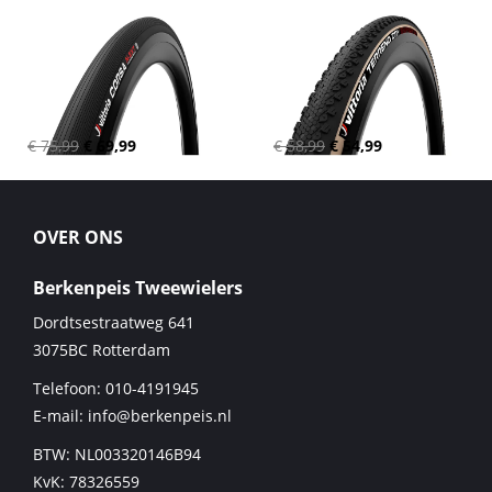
€ 75,99
€ 69,99
€ 58,99
€ 54,99
OVER ONS
Berkenpeis Tweewielers
Dordtsestraatweg 641
3075BC
Rotterdam
Telefoon:
010-4191945
E-mail:
info@berkenpeis.nl
BTW: NL003320146B94
KvK: 78326559