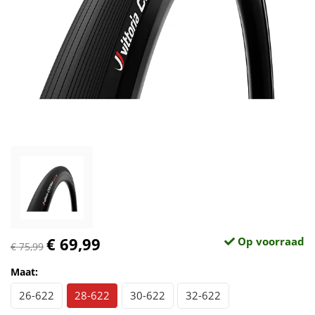
€ 69,99
Op voorraad
€ 75,99
Maat:
26-622
28-622
30-622
32-622