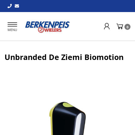
Toggle
0
MENU
navigation
Unbranded De Ziemi Biomotion