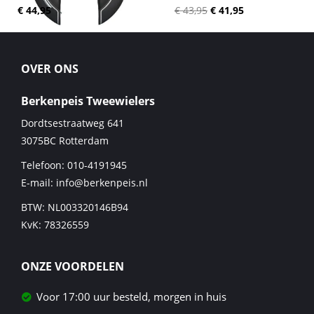
€ 44,95
€ 43,95
€ 41,95
OVER ONS
Berkenpeis Tweewielers
Dordtsestraatweg 641
3075BC
Rotterdam
Telefoon:
010-4191945
E-mail:
info@berkenpeis.nl
BTW: NL003320146B94
KvK: 78326559
ONZE VOORDELEN
Voor 17:00 uur besteld, morgen in huis