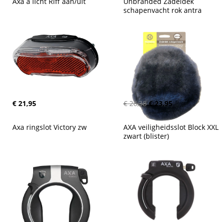
Axa a licht Riff aan/uit
Unbranded Zadeldek 
schapenvacht rok antra
€ 21,95
€ 26,38
€ 23,95
Axa ringslot Victory zw
AXA veiligheidsslot Block XXL 
zwart (blister)