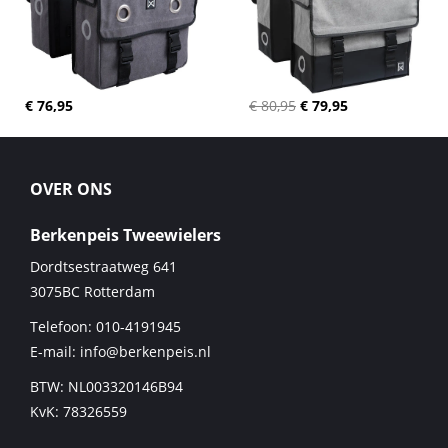
€ 76,95
€ 80,95
€ 79,95
OVER ONS
Berkenpeis Tweewielers
Dordtsestraatweg 641
3075BC
Rotterdam
Telefoon:
010-4191945
E-mail:
info@berkenpeis.nl
BTW: NL003320146B94
KvK: 78326559