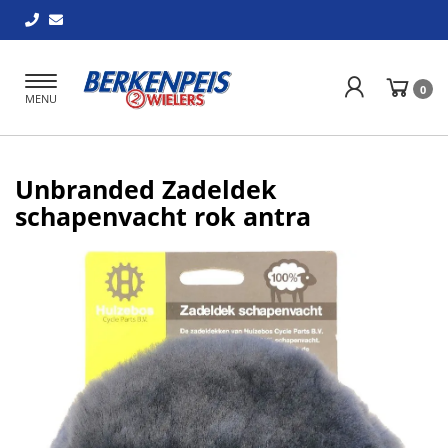
Toggle
0
MENU
navigation
Unbranded Zadeldek
schapenvacht rok antra