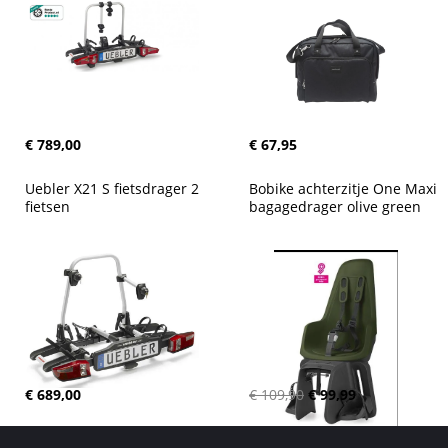
€ 789,00
€ 67,95
Uebler X21 S fietsdrager 2 
Bobike achterzitje One Maxi 
fietsen
bagagedrager olive green
€ 689,00
€ 109,90
€ 99,99