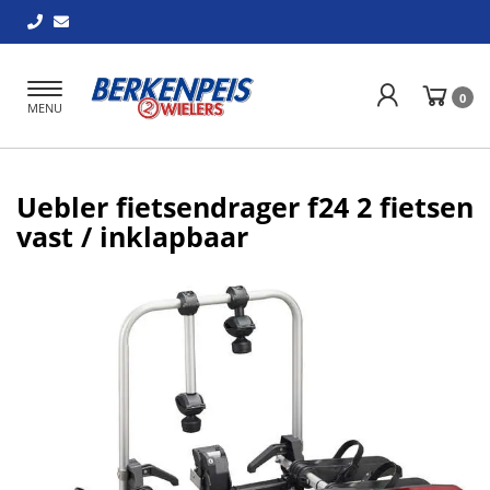
Toggle
0
MENU
navigation
Uebler fietsendrager f24 2 fietsen
vast / inklapbaar