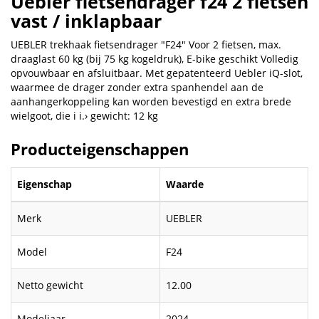
Uebler fietsendrager f24 2 fietsen
vast / inklapbaar
UEBLER trekhaak fietsendrager "F24" Voor 2 fietsen, max.
draaglast 60 kg (bij 75 kg kogeldruk), E-bike geschikt Volledig
opvouwbaar en afsluitbaar. Met gepatenteerd Uebler iQ-slot,
waarmee de drager zonder extra spanhendel aan de
aanhangerkoppeling kan worden bevestigd en extra brede
wielgoot, die i i.› gewicht: 12 kg
Producteigenschappen
Eigenschap
Waarde
Merk
UEBLER
Model
F24
Netto gewicht
12.00
Modeljaar
2024