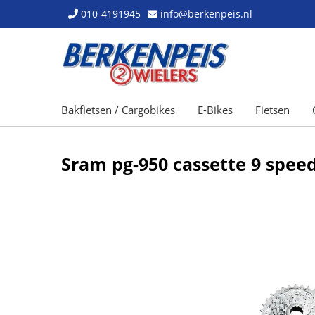
010-4191945
info@berkenpeis.nl
Bakfietsen / Cargobikes
E-Bikes
Fietsen
Sram pg-950 cassette 9 speed