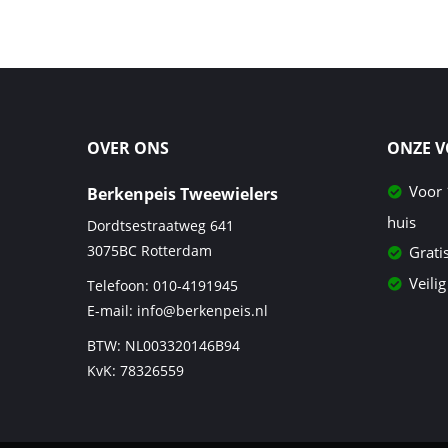
OVER ONS
ONZE 
Voor 
Berkenpeis Tweewielers
huis
Dordtsestraatweg 641
3075BC
Rotterdam
Grati
Veilig
Telefoon:
010-4191945
E-mail:
info@berkenpeis.nl
BTW: NL003320146B94
KvK: 78326559