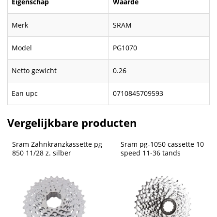
Eigenschap
Waarde
Merk
SRAM
Model
PG1070
Netto gewicht
0.26
Ean upc
0710845709593
Vergelijkbare producten
Sram Zahnkranzkassette pg 
Sram pg-1050 cassette 10 
850 11/28 z. silber
speed 11-36 tands