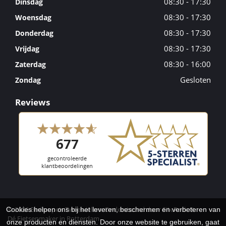
08:30 - 17:30
Dinsdag
08:30 - 17:30
Woensdag
08:30 - 17:30
Donderdag
08:30 - 17:30
Vrijdag
08:30 - 16:00
Zaterdag
Gesloten
Zondag
Reviews
© 2026 Berkenpeis Tweewielers. Ondersteund door
SitePack ®
Cookies helpen ons bij het leveren, beschermen en verbeteren van
Dé Fietsenmaker in Rotterdam
onze producten en diensten. Door onze website te gebruiken, gaat