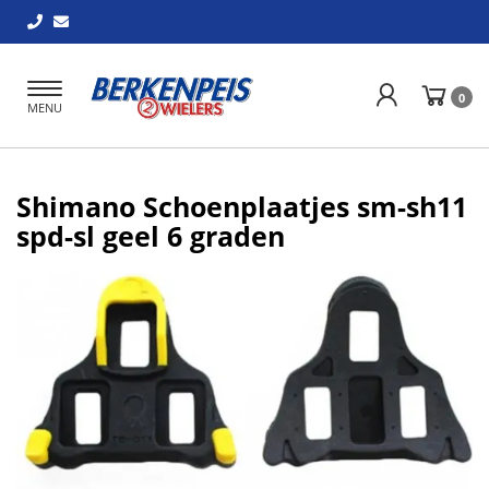
Toggle
0
MENU
navigation
Shimano Schoenplaatjes sm-sh11
spd-sl geel 6 graden