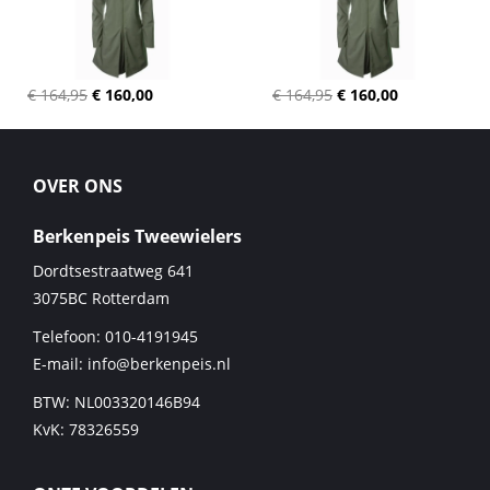
€ 164,95
€ 160,00
€ 164,95
€ 160,00
OVER ONS
Berkenpeis Tweewielers
Dordtsestraatweg 641
3075BC
Rotterdam
Telefoon:
010-4191945
E-mail:
info@berkenpeis.nl
BTW: NL003320146B94
KvK: 78326559