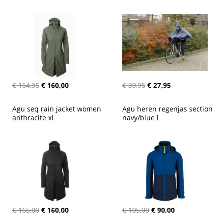
€ 164,95
€ 160,00
€ 39,95
€ 27,95
Agu seq rain jacket women 
Agu heren regenjas section 
anthracite xl
navy/blue l
€ 165,00
€ 160,00
€ 105,00
€ 90,00