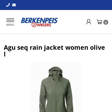
Toggle
0
MENU
navigation
Agu seq rain jacket women olive
l