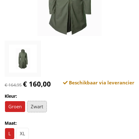
€ 160,00
Beschikbaar via leverancier
€ 164,95
Kleur:
Groen
Zwart
Maat:
L
XL