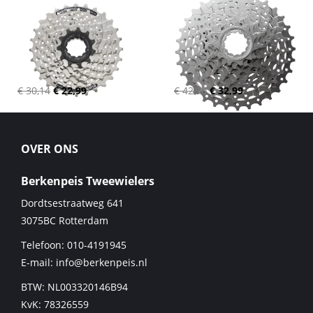
€ 30,14
€ 22,99
€ 42,90
€ 32,99
OVER ONS
Berkenpeis Tweewielers
Dordtsestraatweg 641
3075BC
Rotterdam
Telefoon:
010-4191945
E-mail:
info@berkenpeis.nl
BTW: NL003320146B94
KvK: 78326559