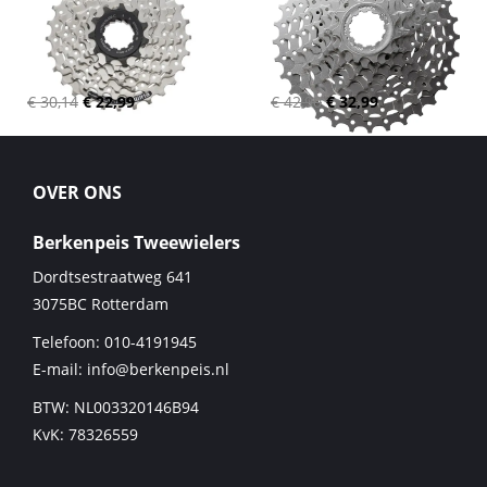
€ 30,14
€ 22,99
€ 42,90
€ 32,99
OVER ONS
Berkenpeis Tweewielers
Dordtsestraatweg 641
3075BC
Rotterdam
Telefoon:
010-4191945
E-mail:
info@berkenpeis.nl
BTW: NL003320146B94
KvK: 78326559