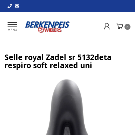
Toggle
0
MENU
navigation
Selle royal Zadel sr 5132deta
respiro soft relaxed uni