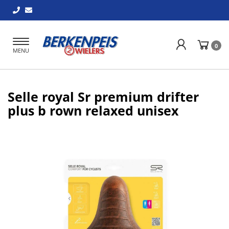
Toggle
0
MENU
navigation
Selle royal Sr premium drifter
plus b rown relaxed unisex