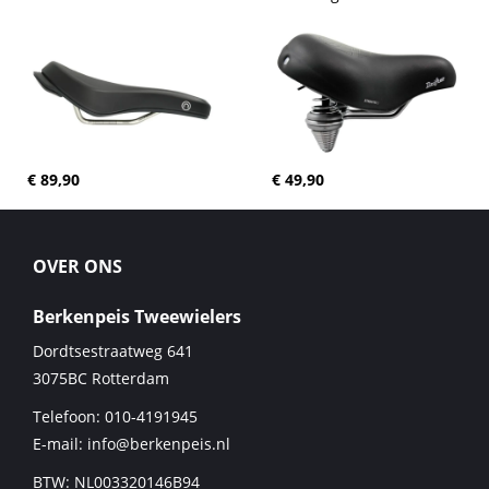
€ 89,90
€ 49,90
OVER ONS
Berkenpeis Tweewielers
Dordtsestraatweg 641
3075BC
Rotterdam
Telefoon:
010-4191945
E-mail:
info@berkenpeis.nl
BTW: NL003320146B94