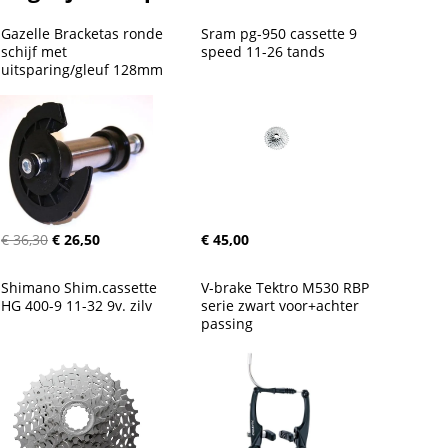
Gazelle Bracketas ronde 
Sram pg-950 cassette 9 
schijf met 
speed 11-26 tands
uitsparing/gleuf 128mm
€ 36,30
€ 26,50
€ 45,00
Shimano Shim.cassette 
V-brake Tektro M530 RBP 
HG 400-9 11-32 9v. zilv
serie zwart voor+achter 
passing