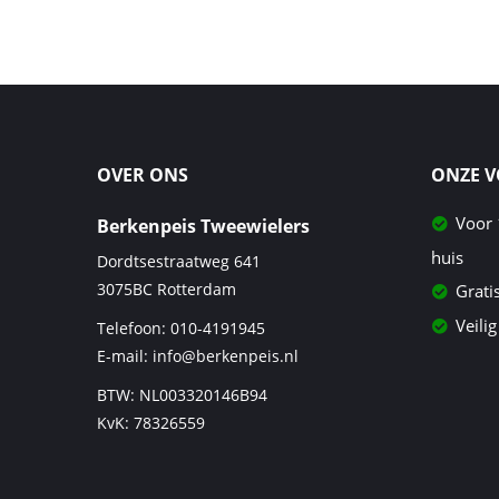
OVER ONS
ONZE 
Voor 
Berkenpeis Tweewielers
huis
Dordtsestraatweg 641
3075BC
Rotterdam
Grati
Veilig
Telefoon:
010-4191945
E-mail:
info@berkenpeis.nl
BTW: NL003320146B94
KvK: 78326559