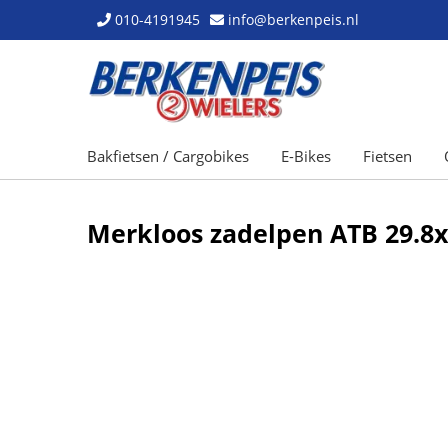
010-4191945
info@berkenpeis.nl
Bakfietsen / Cargobikes
E-Bikes
Fietsen
Merkloos zadelpen ATB 29.8x