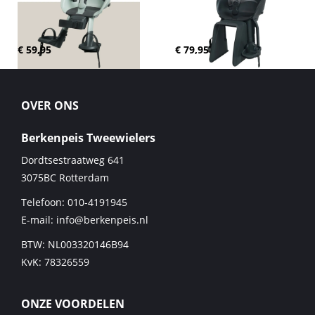
€ 59,95
€ 79,95
OVER ONS
Berkenpeis Tweewielers
Dordtsestraatweg 641
3075BC
Rotterdam
Telefoon:
010-4191945
E-mail:
info@berkenpeis.nl
BTW: NL003320146B94
KvK: 78326559
ONZE VOORDELEN