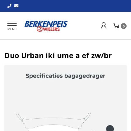
Toggle
0
MENU
navigation
Duo Urban iki ume a ef zw/br