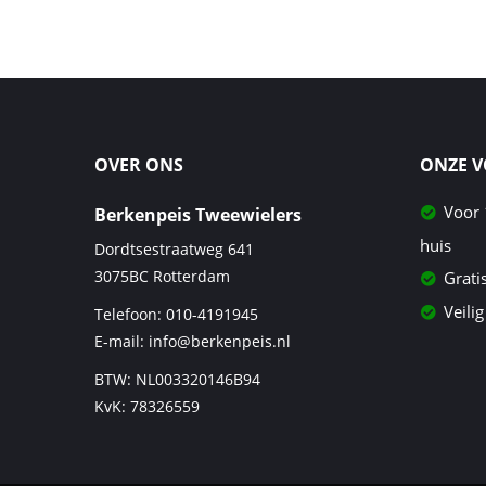
OVER ONS
ONZE 
Voor 
Berkenpeis Tweewielers
huis
Dordtsestraatweg 641
3075BC
Rotterdam
Grati
Veilig
Telefoon:
010-4191945
E-mail:
info@berkenpeis.nl
BTW: NL003320146B94
KvK: 78326559