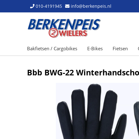
010-4191945
info@berkenpeis.nl
Bakfietsen / Cargobikes
E-Bikes
Fietsen
Bbb BWG-22 Winterhandschoe