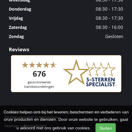
08:30 - 17:30
Donderdag
08:30 - 17:30
Vrijdag
08:30 - 16:00
Zaterdag
Gesloten
Zondag
Reviews
© 2026 Berkenpeis Tweewielers. Ondersteund door
SitePack ®
Cookies helpen ons bij het leveren, beschermen en verbeteren van
Dé Fietsenmaker in Rotterdam
onze producten en diensten. Door onze website te gebruiken, gaat
Sitemap
Reviewbeleid
u akkoord met ons gebruik van cookies.
Sluiten