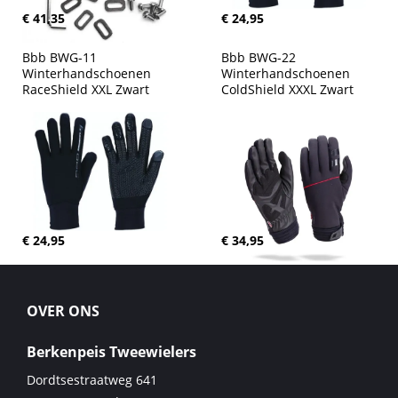
€ 41,35
€ 24,95
Bbb BWG-11 
Bbb BWG-22 
Winterhandschoenen 
Winterhandschoenen 
RaceShield XXL Zwart
ColdShield XXXL Zwart
€ 24,95
€ 34,95
OVER ONS
Berkenpeis Tweewielers
Dordtsestraatweg 641