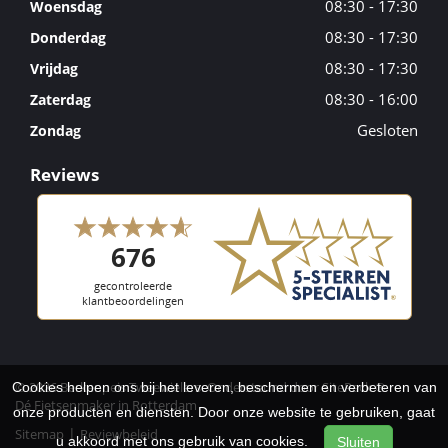
08:30 - 17:30
Woensdag
08:30 - 17:30
Donderdag
08:30 - 17:30
Vrijdag
08:30 - 16:00
Zaterdag
Gesloten
Zondag
Reviews
© 2026 Berkenpeis Tweewielers. Ondersteund door
SitePack ®
Cookies helpen ons bij het leveren, beschermen en verbeteren van
Dé Fietsenmaker in Rotterdam
onze producten en diensten. Door onze website te gebruiken, gaat
Sitemap
Reviewbeleid
u akkoord met ons gebruik van cookies.
Sluiten