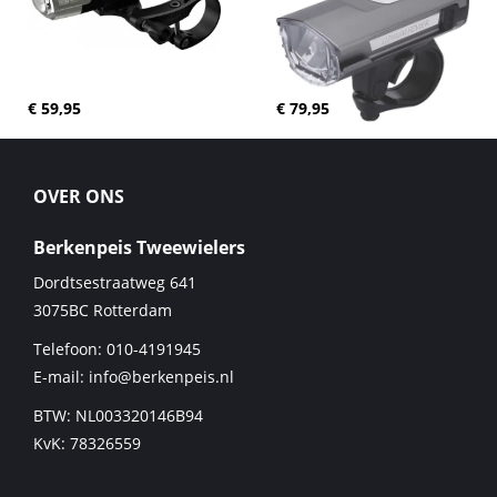
€ 59,95
€ 79,95
OVER ONS
Berkenpeis Tweewielers
Dordtsestraatweg 641
3075BC
Rotterdam
Telefoon:
010-4191945
E-mail:
info@berkenpeis.nl
BTW: NL003320146B94
KvK: 78326559