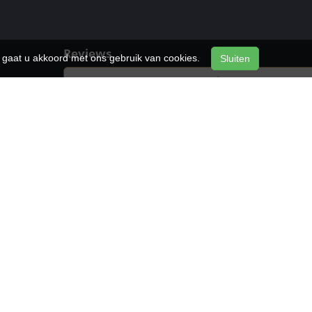
Reviews
n, gaat u akkoord met ons gebruik van cookies.
Sluiten
Gesloten
0 - 17:30
0 - 17:30
0 - 17:30
0 - 17:30
0 - 16:00
Gesloten