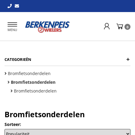
Toggle
0
MENU
navigation
+
CATEGORIEËN
Bromfietsonderdelen
Bromfietsonderdelen
Bromfietsonderdelen
Bromfietsonderdelen
Sorteer: