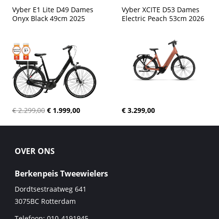
Vyber E1 Lite D49 Dames 
Vyber XCITE D53 Dames 
Onyx Black 49cm 2025
Electric Peach 53cm 2026
€ 2.299,00
€ 1.999,00
€ 3.299,00
OVER ONS
Berkenpeis Tweewielers
Dordtsestraatweg 641
3075BC
Rotterdam
Telefoon:
010-4191945