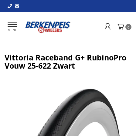
Toggle
0
MENU
navigation
Vittoria Raceband G+ RubinoPro
Vouw 25-622 Zwart