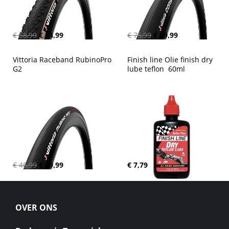
€ 58,99
€ 54,99
€ 75,99
€ 69,99
Vittoria Raceband RubinoPro 
Finish line Olie finish dry 
G2
lube teflon  60ml
€ 46,99
€ 39,99
€ 7,79
OVER ONS