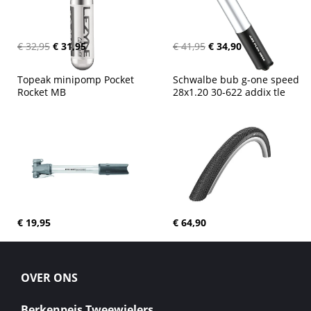
€ 32,95
€ 31,95
€ 41,95
€ 34,90
Topeak minipomp Pocket 
Schwalbe bub g-one speed 
Rocket MB
28x1.20 30-622 addix tle
€ 19,95
€ 64,90
OVER ONS
Berkenpeis Tweewielers