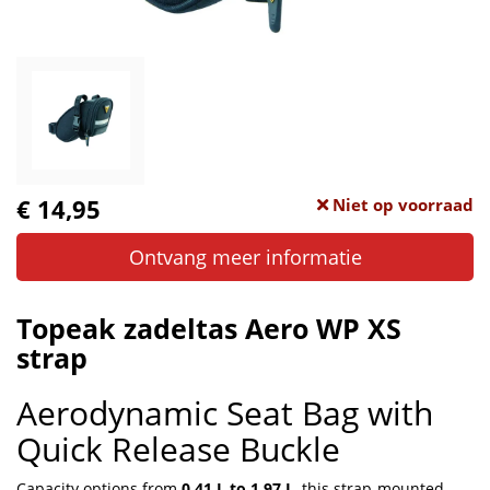
€ 14,95
Niet op voorraad
Ontvang meer informatie
Topeak zadeltas Aero WP XS
strap
Aerodynamic Seat Bag with
Quick Release Buckle
Capacity options from
0.41 L to 1.97 L
, this strap-mounted