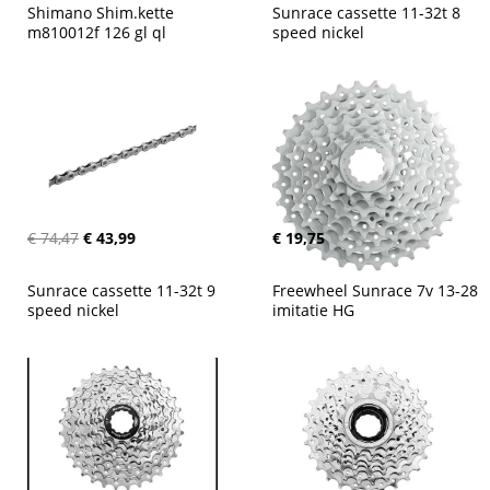
Shimano Shim.kette 
Sunrace cassette 11-32t 8 
m810012f 126 gl ql
speed nickel
€ 74,47
€ 43,99
€ 19,75
Sunrace cassette 11-32t 9 
Freewheel Sunrace 7v 13-28 
speed nickel
imitatie HG