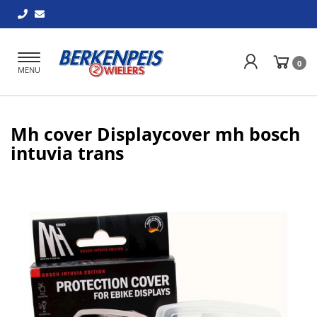
Toggle
0
MENU
navigation
Mh cover Displaycover mh bosch
intuvia trans