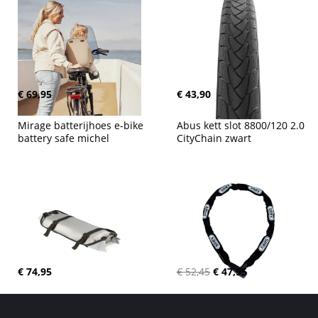
€ 69,95
€ 43,90
Mirage batterijhoes e-bike 
Abus kett slot 8800/120 2.0 
battery safe michel
CityChain zwart
€ 74,95
€ 52,45
€ 47,95