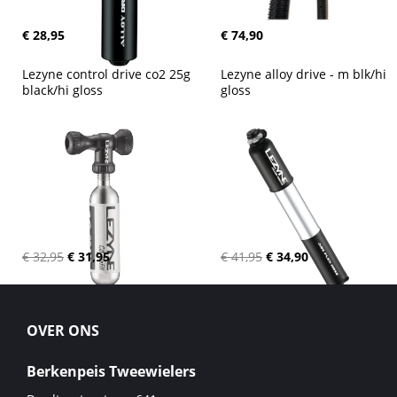
€ 28,95
€ 74,90
Lezyne control drive co2 25g 
Lezyne alloy drive - m blk/hi 
black/hi gloss
gloss
€ 32,95
€ 31,95
€ 41,95
€ 34,90
OVER ONS
Berkenpeis Tweewielers