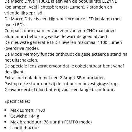
De Macro Drive 1100XL is één van de populairste LEZYNE
koplampen. Veel lichtopbrengst (Lumen), 7 standen en
vriendelijk geprijsd.
De Macro Drive is een High-performance LED koplamp met
twee LED's.
Compact, duurzaam en voorzien van een CNC machined
aluminium behuizing welke de warmte goed afvoert.
De nieuwste generatie LED's leveren maximaal 1100 Lumen
(overdrive mode).
De Mode Memory functie onthoudt de geselecteerde stand na
het uitschakelen.
De speciale lens zorgt ervoor dat je ook zichtbaar bent vanaf
de zijkant.
Extra snel opladen met een 2 Amp USB muurlader.
Past op elke stuur dankzij de rubberen bevestigingsstrap.
Geavanceerde Li-Ion batterij voor een lange brandduur.
Specificaties:
Max Lumen: 1100
Gewicht: 144 g
Max brandduur: 78 uur (in FEMTO mode)
Laadtijd: 4 uur