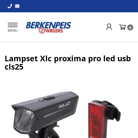
Toggle
0
MENU
navigation
Lampset Xlc proxima pro led usb
cls25