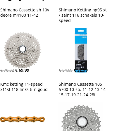
Shimano Cassette sh 10v 
Shimano Ketting hg95 xt 
deore m4100 11-42
/ saint 116 schakels 10-
speed
€ 78,32
€ 69,99
€ 54,69
€ 32,99
Kmc ketting 11-speed 
Shimano Cassette 105 
x11sl 118 links ti-n goud
5700 10-sp. 11-12-13-14-
15-17-19-21-24-28t