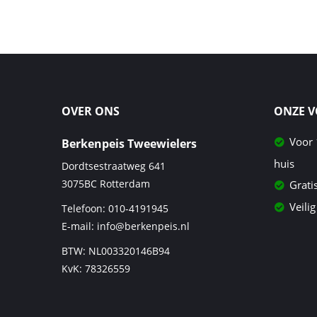
OVER ONS
ONZE 
Voor 
Berkenpeis Tweewielers
huis
Dordtsestraatweg 641
3075BC
Rotterdam
Grati
Veilig
Telefoon:
010-4191945
E-mail:
info@berkenpeis.nl
BTW: NL003320146B94
KvK: 78326559