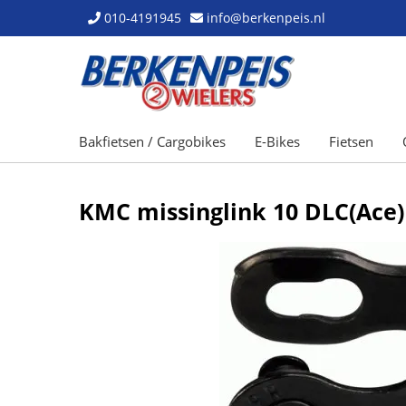
010-4191945
info@berkenpeis.nl
Bakfietsen / Cargobikes
E-Bikes
Fietsen
KMC missinglink 10 DLC(Ace) 