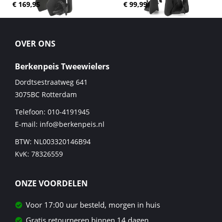
€ 169,95
€ 99,99
OVER ONS
Berkenpeis Tweewielers
Dordtsestraatweg 641
3075BC
Rotterdam
Telefoon:
010-4191945
E-mail:
info@berkenpeis.nl
BTW: NL003320146B94
KvK: 78326559
ONZE VOORDELEN
Voor 17:00 uur besteld, morgen in huis
Gratis retourneren binnen 14 dagen