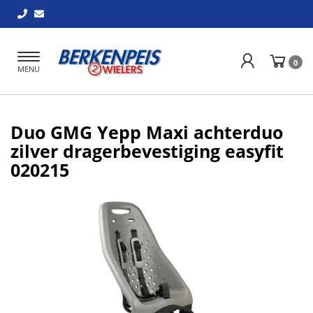
Toggle
0
MENU
navigation
Duo GMG Yepp Maxi achterduo
zilver dragerbevestiging easyfit
020215