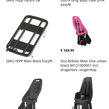
GMG Yepp Easyfit zw
Duo a Gmg yepp maxi pink 
easyfit
€ 25,95
€ 169,95
GMG YEPP Maxi Black Easyfit
Duo Bobike Maxi One urban 
black 80121000001 Incl. 
dragerbev. vingerstop