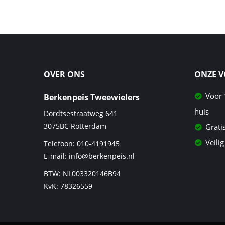
OVER ONS
ONZE 
Voor 
Berkenpeis Tweewielers
huis
Dordtsestraatweg 641
3075BC
Rotterdam
Grati
Veilig
Telefoon:
010-4191945
E-mail:
info@berkenpeis.nl
BTW: NL003320146B94
KvK: 78326559