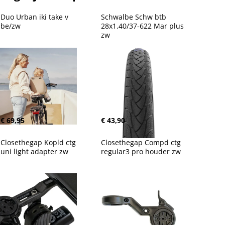
Duo Urban iki take v 
Schwalbe Schw btb 
be/zw
28x1.40/37-622 Mar plus 
zw
€ 69,95
€ 43,90
Closethegap Kopld ctg 
Closethegap Compd ctg 
uni light adapter zw
regular3 pro houder zw